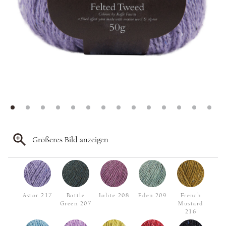
Größeres Bild anzeigen
Astor 217
Bottle
Iolite 208
Eden 209
French
Green 207
Mustard
216