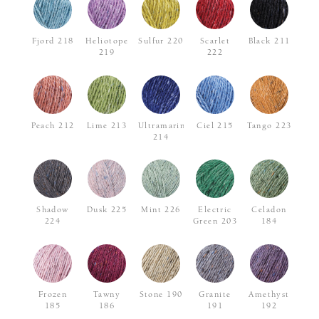
Fjord 218
Heliotope
Sulfur 220
Scarlet
Black 211
219
222
Peach 212
Lime 213
Ultramarine
Ciel 215
Tango 223
214
Shadow
Dusk 225
Mint 226
Electric
Celadon
224
Green 203
184
Frozen
Tawny
Stone 190
Granite
Amethyst
185
186
191
192