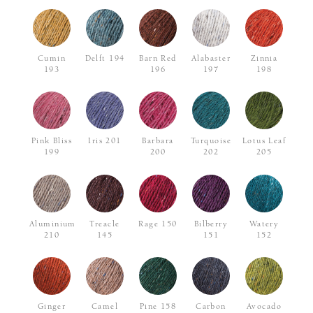
Cumin
Delft 194
Barn Red
Alabaster
Zinnia
193
196
197
198
Pink Bliss
Iris 201
Barbara
Turquoise
Lotus Leaf
199
200
202
205
Aluminium
Treacle
Rage 150
Bilberry
Watery
210
145
151
152
Ginger
Camel
Pine 158
Carbon
Avocado