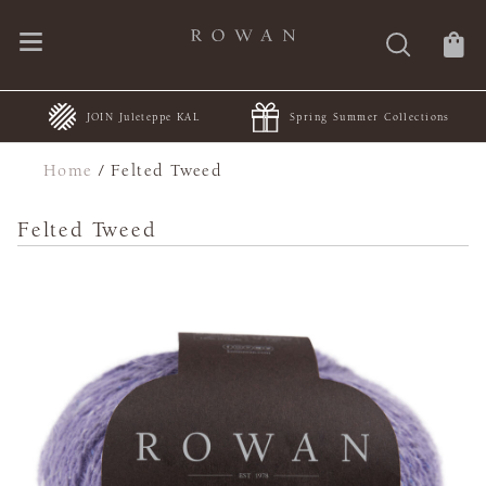
JOIN Juleteppe KAL
Spring Summer Collections
Home
/
Felted Tweed
Felted Tweed