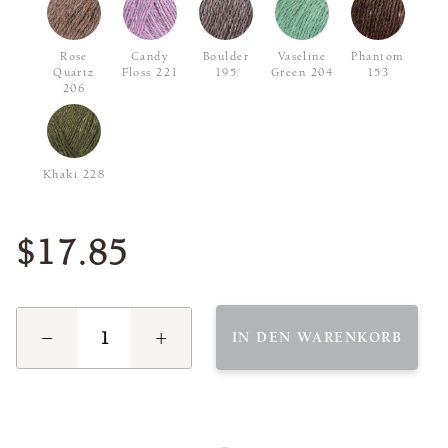
Rose
Candy
Boulder
Vaseline
Phantom
Quartz
Floss 221
195
Green 204
153
206
Khaki 228
$17.85
−
+
IN DEN WARENKORB