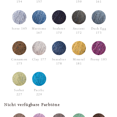
154
157
159
161
Scree 165
Maritime
Seafarer
Ancient
Duck Egg
167
170
172
173
Cinnamon
Clay 177
Seasalter
Mineral
Peony 183
175
178
181
Sorbet
Pacific
227
229
Nicht verfügbare Farbtöne