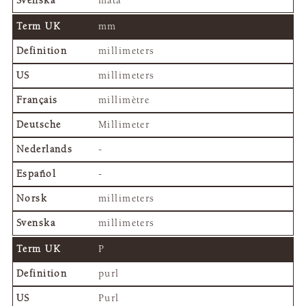
mäta
mm
millimeters
millimeters
millimètre
Millimeter
-
-
millimeters
millimeters
P
purl
Purl