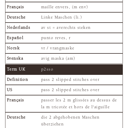
maille envers, (m env)
Linke Maschen (li.)
av st = averechts steken
punto reves, r
vr / vrangmaske
avig maska (am)
p2sso
pass 2 slipped stitches over
pass 2 slipped stitches over
passer les 2 m glissées au dessus de
la m tricotée et hors de l'aiguille
die 2 abgehobenen Maschen
überziehen