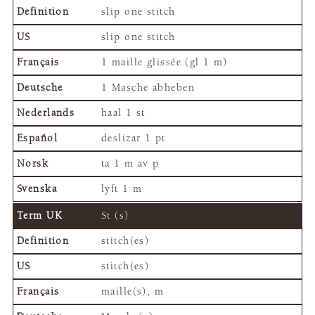
slip one stitch
slip one stitch
1 maille glissée (gl 1 m)
1 Masche abheben
haal 1 st
deslizar 1 pt
ta 1 m av p
lyft 1 m
St (s)
stitch(es)
stitch(es)
maille(s), m