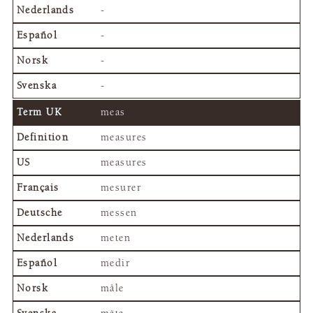
-
-
-
-
meas
measures
measures
mesurer
messen
meten
medir
måle