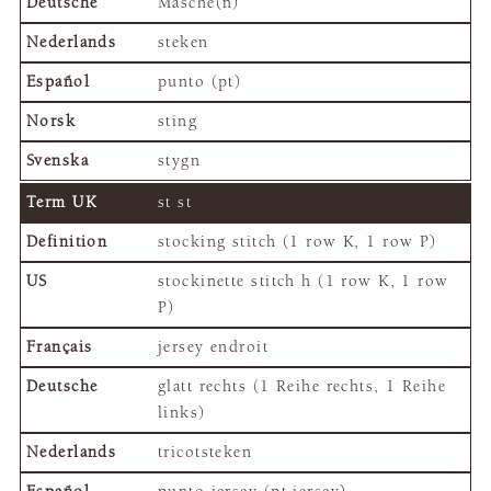
Masche(n)
steken
punto (pt)
sting
stygn
st st
stocking stitch (1 row K, 1 row P)
stockinette stitch h (1 row K, 1 row
P)
jersey endroit
glatt rechts (1 Reihe rechts, 1 Reihe
links)
tricotsteken