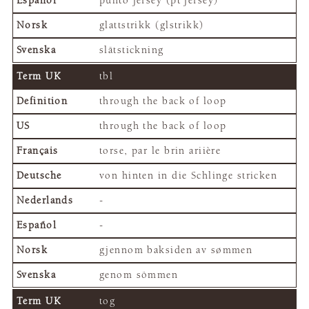
punto jersey (pt jersey)
glattstrikk (glstrikk)
slätstickning
tbl
through the back of loop
through the back of loop
torse, par le brin ariière
von hinten in die Schlinge stricken
-
-
gjennom baksiden av sømmen
genom sömmen
tog