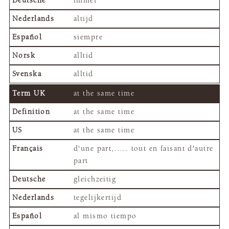
immer
altijd
siempre
alltid
alltid
at the same time
at the same time
at the same time
d'une part,….. tout en faisant d'autre
part
gleichzeitig
tegelijkertijd
al mismo tiempo