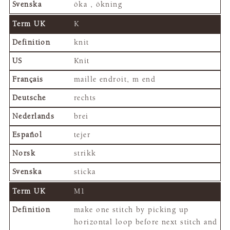
öka , ökning
K
knit
Knit
maille endroit, m end
rechts
brei
tejer
strikk
sticka
M1
make one stitch by picking up
horizontal loop before next stitch and