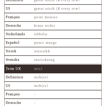
garter stitch (K every row)
garter stitch (K every row)
point mousse
kraus rechts
ribbelst
punto musgo
rettstrikk
rätstickning
in(s)
inch(es)
inch(es)
-
-