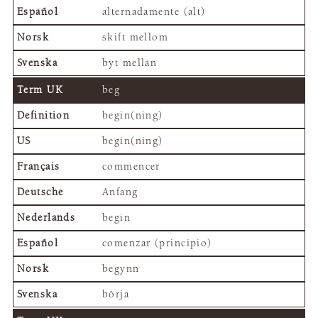
alternadamente (alt)
skift mellom
byt mellan
beg
begin(ning)
begin(ning)
commencer
Anfang
begin
comenzar (principio)
begynn
börja