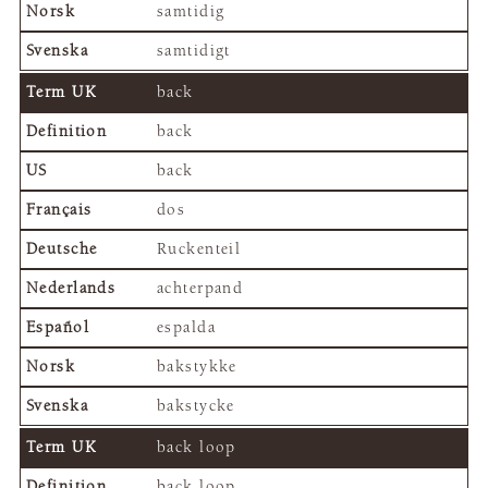
samtidig
samtidigt
back
back
back
dos
Ruckenteil
achterpand
espalda
bakstykke
bakstycke
back loop
back loop