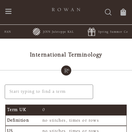
JOIN Juleteppe KAL
Spring Summer Collections
International Terminology
0
no stitches, times or rows
no stitches, times or rows