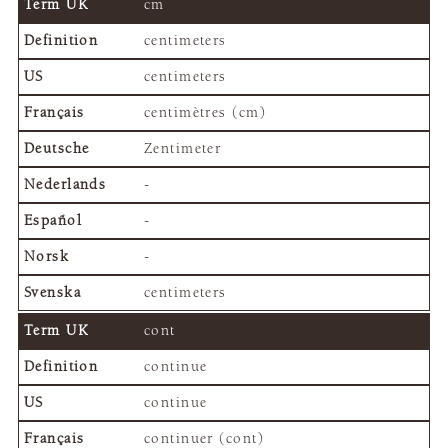
cm
centimeters
centimeters
centimètres (cm)
Zentimeter
-
-
-
centimeters
cont
continue
continue
continuer (cont)