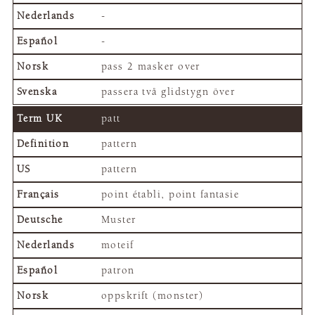
-
-
pass 2 masker over
passera två glidstygn över
patt
pattern
pattern
point établi, point fantasie
Muster
moteif
patron
oppskrift (monster)