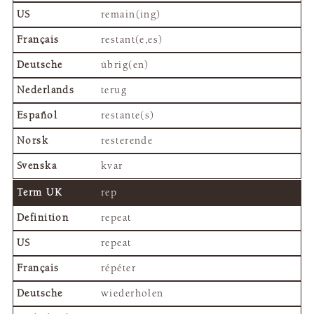
remain(ing)
restant(e,es)
übrig(en)
terug
restante(s)
resterende
kvar
rep
repeat
repeat
répéter
wiederholen