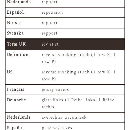
rapport
repeticion
rapport
rapport
rev st st
reverse stocking stitch (1 row K, 1
row P)
reverse stocking stitch (1 row K, 1
row P)
jersey envers
glatt links (1 Reihe links, 1 Reihe
rechts
averechter tricotsteek
pt jersey reves