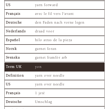
yarn forward
avec le fil vers l'avant
den Faden nach vorne legen
draad voor
hilo atras de la pieza
garnet foran
garnet framför arb
yon
yarn over needle
yarn over needle
1 jeté
Umschlag