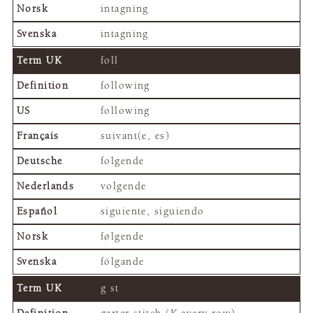
intagning
intagning
foll
following
following
suivant(e, es)
folgende
volgende
siguiente, siguiendo
følgende
fölgande
g st