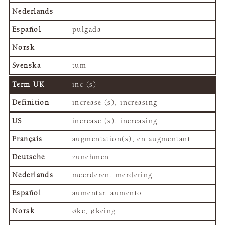
-
pulgada
-
tum
inc (s)
increase (s), increasing
increase (s), increasing
augmentation(s), en augmentant
zunehmen
meerderen, merdering
aumentar, aumento
øke, økeing