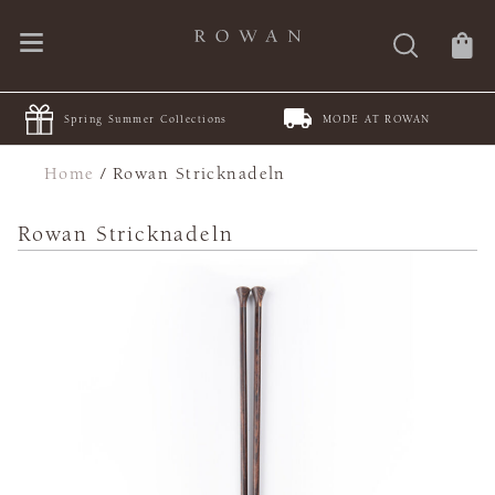
MODE AT ROWAN
JOIN Juleteppe KAL
Home
/
Rowan Stricknadeln
Rowan Stricknadeln