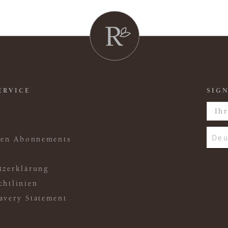
ERVICE
SIGN
Deu
ften Abonnements
tzerklärung
chtlinien
avery Statement