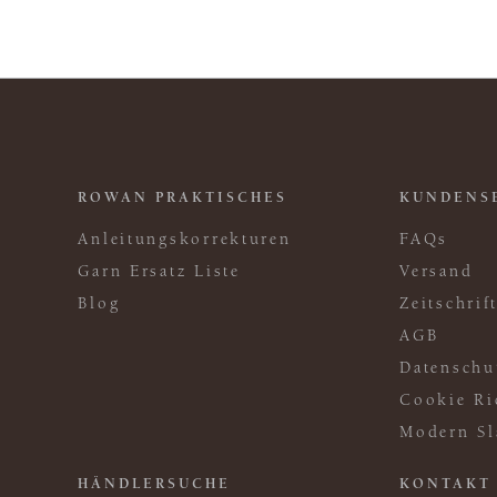
ROWAN PRAKTISCHES
KUNDENS
Anleitungskorrekturen
FAQs
Garn Ersatz Liste
Versand
Blog
Zeitschri
AGB
Datenschu
Cookie Ri
Modern Sl
HÄNDLERSUCHE
KONTAKT