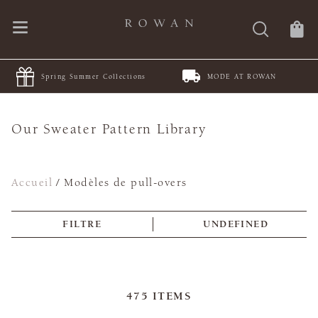
 Collections
MODE AT ROWAN
JOIN Juleteppe 
Our Sweater Pattern Library
Accueil
/
Modèles de pull-overs
FILTRE
UNDEFINED
475
ITEMS